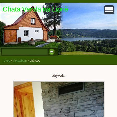
Chata Venda na Lipně
Úvod
»
Fotoalbum
»
obývák.
obývák.