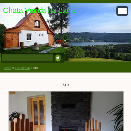
Chata Venda na Lipně
Úvod
»
Fotoalbum
»
krb
krb