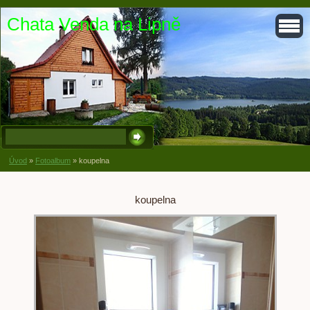
Chata Venda na Lipně
Úvod
»
Fotoalbum
»
koupelna
koupelna