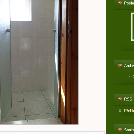
Posle
Archi
<<
RSS
Přehl
Statis