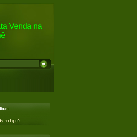
ta Venda na
ně
album
ity na Lipně