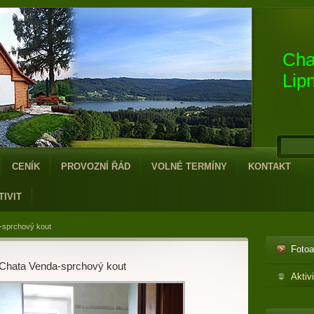
Cha
Lip
CENÍK
PROVOZNÍ ŘÁD
VOLNÉ TERMÍNY
KONTAKT
TIVIT
-sprchový kout
Foto
Chata Venda-sprchový kout
Aktiv